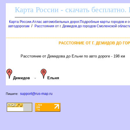
Карта России - скачать бесплатно.
Карта России.Атлас автомобильных дорог.Подробные карты городов и 
/
автодорогам
Расстояния от г. Демидов до городов Смоленской област
РАССТОЯНИЕ ОТ Г. ДЕМИДОВ ДО Г
Расстояние от Демидова до Ельни по авто дороге - 198 км
Демидов
-
Ельня
support@rus-map.ru
Пишите: