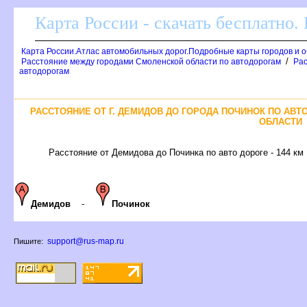
Карта России - скачать бесплатно.
Карта России.Атлас автомобильных дорог.Подробные карты городов и 
/
Расстояние между городами Смоленской области по автодорогам
Рас
автодорогам
РАССТОЯНИЕ ОТ Г. ДЕМИДОВ ДО ГОРОДА ПОЧИНОК ПО АВ
ОБЛАСТИ
Расстояние от Демидова до Починка по авто дороге - 144 км
Демидов
-
Починок
support@rus-map.ru
Пишите: