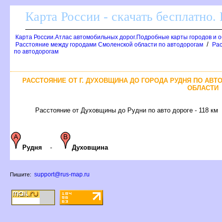
Карта России - скачать бесплатно.
Карта России.Атлас автомобильных дорог.Подробные карты городов и 
/
Расстояние между городами Смоленской области по автодорогам
Рас
по автодорогам
РАССТОЯНИЕ ОТ Г. ДУХОВЩИНА ДО ГОРОДА РУДНЯ ПО АВ
ОБЛАСТИ
Расстояние от Духовщины до Рудни по авто дороге - 118 км
Рудня
-
Духовщина
support@rus-map.ru
Пишите: