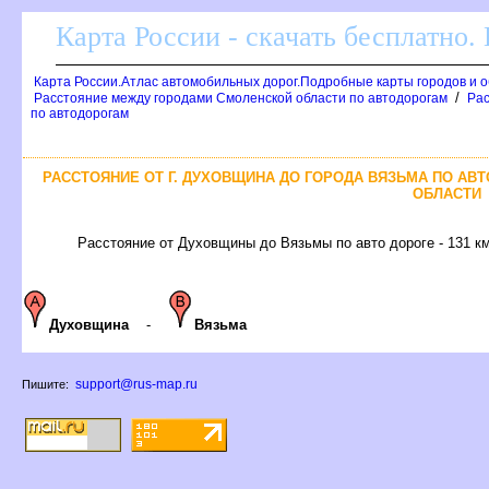
Карта России - скачать бесплатно.
Карта России.Атлас автомобильных дорог.Подробные карты городов и 
/
Расстояние между городами Смоленской области по автодорогам
Рас
по автодорогам
РАССТОЯНИЕ ОТ Г. ДУХОВЩИНА ДО ГОРОДА ВЯЗЬМА ПО АВ
ОБЛАСТИ
Расстояние от Духовщины до Вязьмы по авто дороге - 131 к
Духовщина
-
Вязьма
support@rus-map.ru
Пишите: