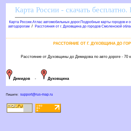
Карта России - скачать бесплатно.
Карта России.Атлас автомобильных дорог.Подробные карты городов и 
/
автодорогам
Расстояния от г. Духовщина до городов Смоленской обла
РАССТОЯНИЕ ОТ Г. ДУХОВЩИНА ДО Г
Расстояние от Духовщины до Демидова по авто дороге - 70 
Демидов
-
Духовщина
support@rus-map.ru
Пишите: