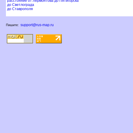
расстояние от Лермонтова до Пятигорска
до Светлограда
до Ставрополя
support@rus-map.ru
Пишите: