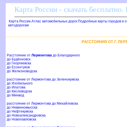
Карта России - скачать бесплатно.
Карта России.Атлас автомобильных дорог.Подробные карты городов и 
автодорогам
РАССТОЯНИЯ ОТ Г. ЛЕ
Расстояние от
Лермонтова
до Благодарного
до Будённовск
до Георгиевска
до Ессентуков
до Железноводска
расстояние от Лермонтова до Зеленокумска
до Изобильного
до Ипатова
до Кисловодска
до Минвод
расстояние от Лермонтова до Михайловска
до Невинномысска
до Нефтекумска
до Новоалександровска
до Новопавловска