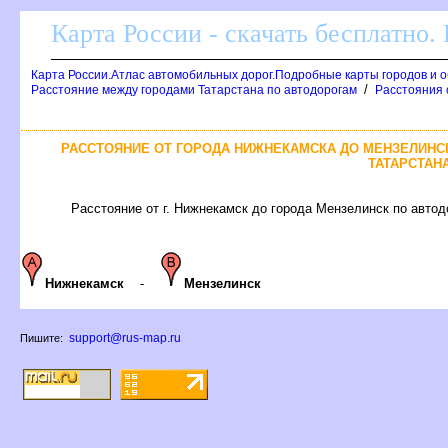
Карта России - скачать бесплатно.
Карта России.Атлас автомобильных дорог.Подробные карты городов и 
/
Расстояние между городами Татарстана по автодорогам
Расстояния 
РАССТОЯНИЕ ОТ ГОРОДА НИЖНЕКАМСКА ДО МЕНЗЕЛИНСК
ТАТАРСТАН
Расстояние от г. Нижнекамск до города Мензелинск по автодо
Нижнекамск
-
Мензелинск
support@rus-map.ru
Пишите: