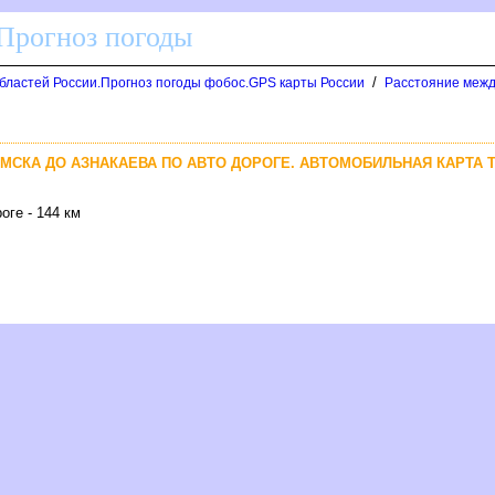
 Прогноз погоды
/
областей России.Прогноз погоды фобос.GPS карты России
Расстояние межд
МСКА ДО АЗНАКАЕВА ПО АВТО ДОРОГЕ. АВТОМОБИЛЬНАЯ КАРТА 
оге - 144 км