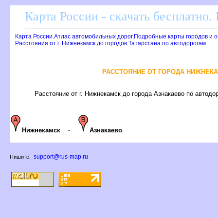
Карта России - скачать бесплатно.
Карта России.Атлас автомобильных дорог.Подробные карты городов и 
Расстояния от г. Нижнекамск до городов Татарстана по автодорогам
РАССТОЯНИЕ ОТ ГОРОДА НИЖНЕКА
Расстояние от г. Нижнекамск до города Азнакаево по автодор
Нижнекамск
-
Азнакаево
support@rus-map.ru
Пишите: