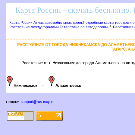
Карта России - скачать бесплатно.
Карта России.Атлас автомобильных дорог.Подробные карты городов и 
/
Расстояние между городами Татарстана по автодорогам
Расстояния 
РАССТОЯНИЕ ОТ ГОРОДА НИЖНЕКАМСКА ДО АЛЬМЕТЬЕВС
ТАТАРСТАН
Расстояние от г. Нижнекамск до города Альметьевск по автод
Нижнекамск
-
Альметьевск
support@rus-map.ru
Пишите: