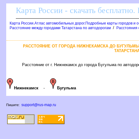
Карта России - скачать бесплатно.
Карта России.Атлас автомобильных дорог.Подробные карты городов и 
/
Расстояние между городами Татарстана по автодорогам
Расстояния 
РАССТОЯНИЕ ОТ ГОРОДА НИЖНЕКАМСКА ДО БУГУЛЬМЫ
ТАТАРСТАН
Расстояние от г. Нижнекамск до города Бугульма по автодоро
Нижнекамск
-
Бугульма
support@rus-map.ru
Пишите: