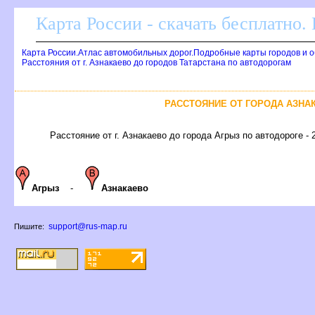
Карта России - скачать бесплатно.
Карта России.Атлас автомобильных дорог.Подробные карты городов и 
Расстояния от г. Азнакаево до городов Татарстана по автодорогам
РАССТОЯНИЕ ОТ ГОРОДА АЗНАК
Расстояние от г. Азнакаево до города Агрыз по автодороге - 
Агрыз
-
Азнакаево
support@rus-map.ru
Пишите: