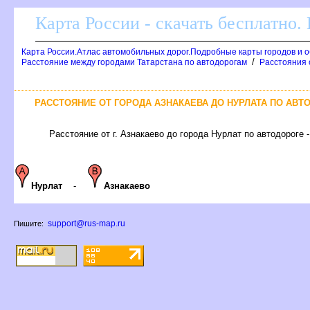
Карта России - скачать бесплатно.
Карта России.Атлас автомобильных дорог.Подробные карты городов и 
/
Расстояние между городами Татарстана по автодорогам
Расстояния о
РАССТОЯНИЕ ОТ ГОРОДА АЗНАКАЕВА ДО НУРЛАТА ПО АВТ
Расстояние от г. Азнакаево до города Нурлат по автодороге -
Нурлат
-
Азнакаево
support@rus-map.ru
Пишите: