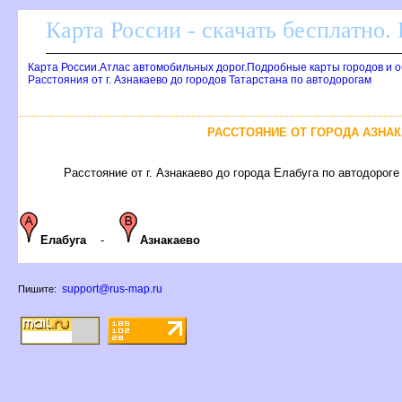
Карта России - скачать бесплатно.
Карта России.Атлас автомобильных дорог.Подробные карты городов и 
Расстояния от г. Азнакаево до городов Татарстана по автодорогам
РАССТОЯНИЕ ОТ ГОРОДА АЗНАК
Расстояние от г. Азнакаево до города Елабуга по автодороге 
Елабуга
-
Азнакаево
support@rus-map.ru
Пишите: