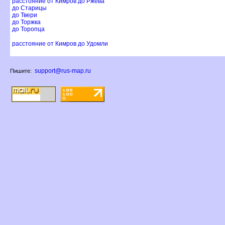
расстояние от Кимров до Ржева
до Старицы
до Твери
до Торжка
до Торопца
расстояние от Кимров до Удомли
support@rus-map.ru
Пишите: