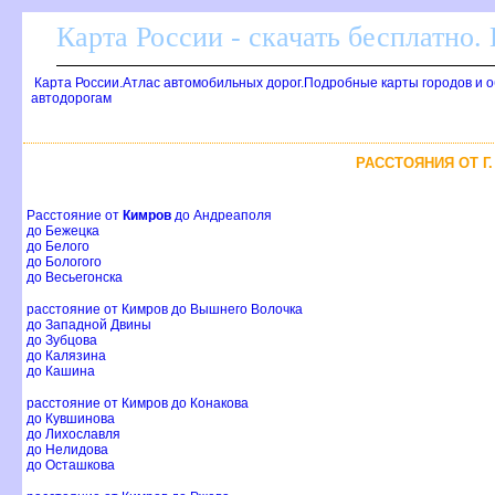
Карта России - скачать бесплатно.
Карта России.Атлас автомобильных дорог.Подробные карты городов и 
автодорогам
РАССТОЯНИЯ ОТ Г
Расстояние от
Кимров
до Андреаполя
до Бежецка
до Белого
до Бологого
до Весьегонска
расстояние от Кимров до Вышнего Волочка
до Западной Двины
до Зубцова
до Калязина
до Кашина
расстояние от Кимров до Конакова
до Кувшинова
до Лихославля
до Нелидова
до Осташкова