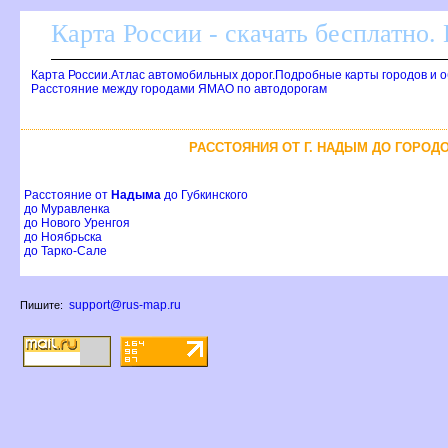
Карта России - скачать бесплатно.
Карта России.Атлас автомобильных дорог.Подробные карты городов и 
Расстояние между городами ЯМАО по автодорогам
РАССТОЯНИЯ ОТ Г. НАДЫМ ДО ГОРОД
Расстояние от
Надыма
до Губкинского
до Муравленка
до Нового Уренгоя
до Ноябрьска
до Тарко-Сале
support@rus-map.ru
Пишите: