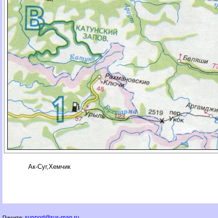
Ак-Суг,Хемчик
support@rus-map.ru
Пишите: