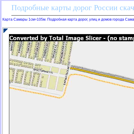
Подробные карты дорог России скач
Карта Самары 1см=105м. Подробная карта дорог, улиц и домов города Сам