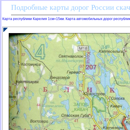
Подробные карты дорог России скач
Карта республики Карелия 1см=15км. Карта автомобильных дорог республи