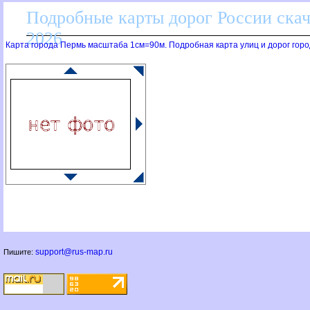
Подробные карты дорог России скач
2026
Карта города Пермь масштаба 1см=90м. Подробная карта улиц и дорог горо
support@rus-map.ru
Пишите: