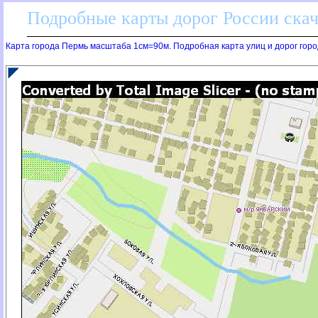
Подробные карты дорог России скач
Карта города Пермь масштаба 1см=90м. Подробная карта улиц и дорог горо