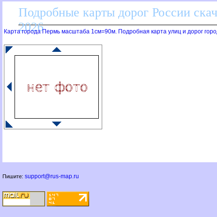
Подробные карты дорог России скач
2026
Карта города Пермь масштаба 1см=90м. Подробная карта улиц и дорог горо
support@rus-map.ru
Пишите: