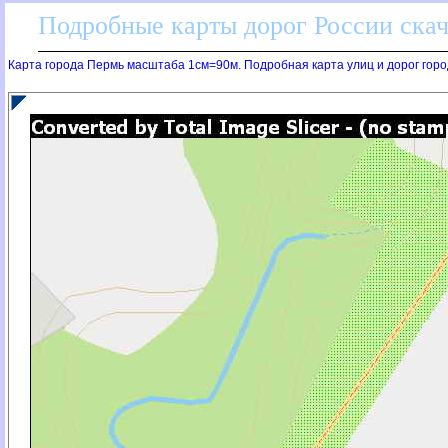
Подробные карты дорог России скач
Карта города Пермь масштаба 1см=90м. Подробная карта улиц и дорог горо