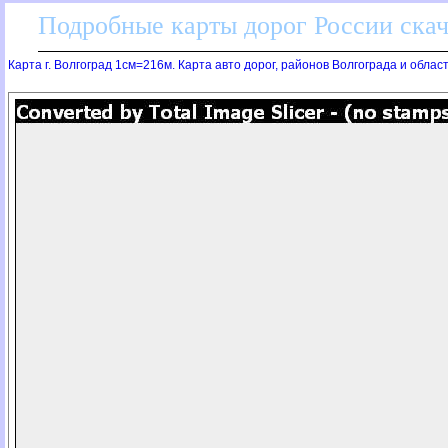
Подробные карты дорог России скач
Карта г. Волгоград 1см=216м. Карта авто дорог, районов Волгограда и облас