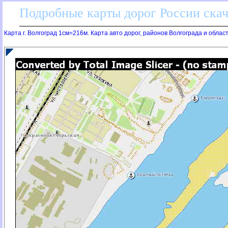
Подробные карты дорог России скач
Карта г. Волгоград 1см=216м. Карта авто дорог, районов Волгограда и облас