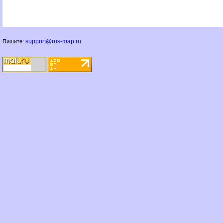
support@rus-map.ru
Пишите: