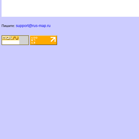
support@rus-map.ru
Пишите: