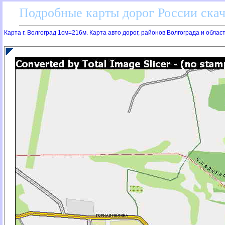
Подробные карты дорог России скач
Карта г. Волгоград 1см=216м. Карта авто дорог, районов Волгограда и облас