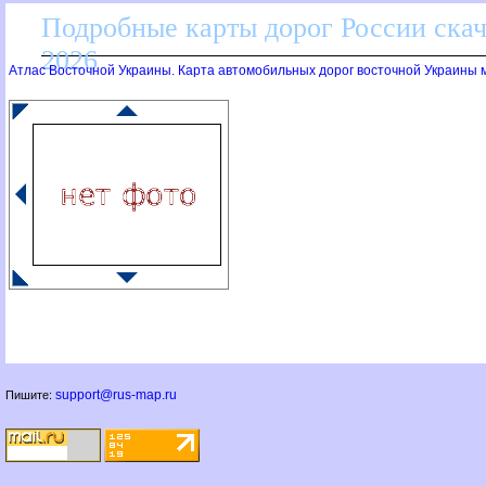
Подробные карты дорог России скач
2026
Атлас Восточной Украины. Карта автомобильных дорог восточной Украины м
support@rus-map.ru
Пишите: