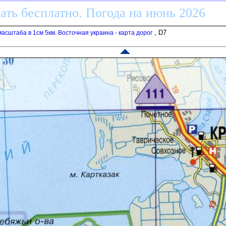
ать бесплатно. Погода на июнь 2026
, D7
асштаба в 1см 5км. Восточная украина - карта доро