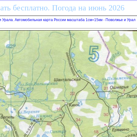
ать бесплатно. Погода на июнь 2026
и Урала. Автомобильная карта России масштаба 1см=15км - Поволжье и Урал