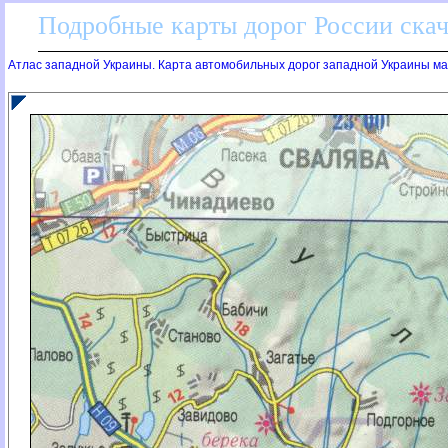
Подробные карты дорог России скач
Атлас западной Украины. Карта автомобильных дорог западной Украины мас