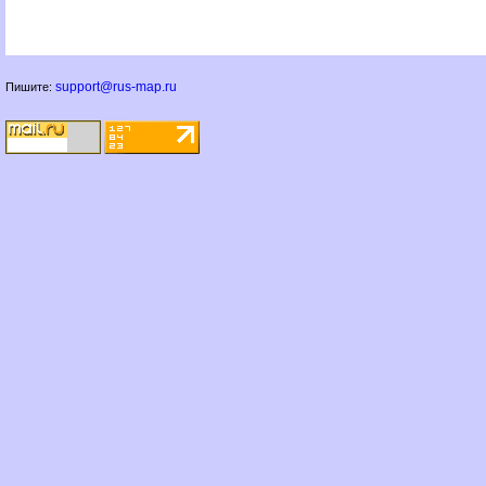
support@rus-map.ru
Пишите: