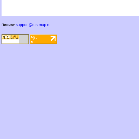
support@rus-map.ru
Пишите: