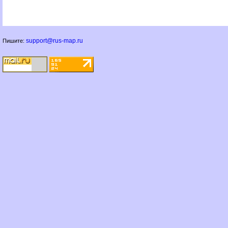
support@rus-map.ru
Пишите: