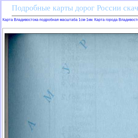
Подробные карты дорог России скач
Карта Владивостока подробная масштаба 1см-1км. Карта города Владивост