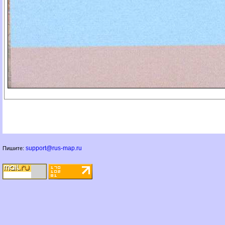
support@rus-map.ru
Пишите: