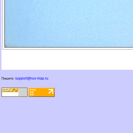
support@rus-map.ru
Пишите: