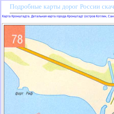
Подробные карты дорог России скач
Карта Кронштадта. Детальная карта города Кронштадт (остров Котлин, Санк