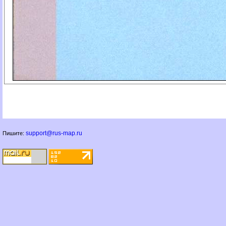
support@rus-map.ru
Пишите: