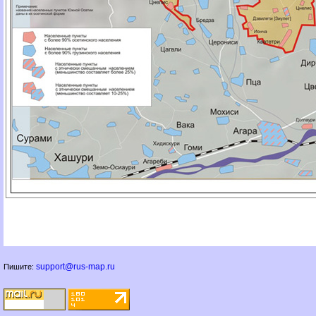
support@rus-map.ru
Пишите: