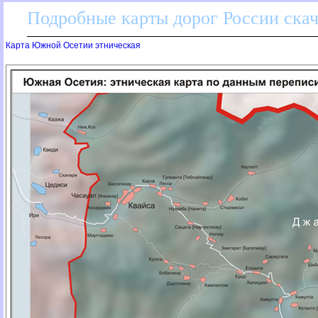
Подробные карты дорог России скач
Карта Южной Осетии этническая