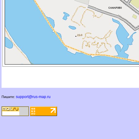
support@rus-map.ru
Пишите: