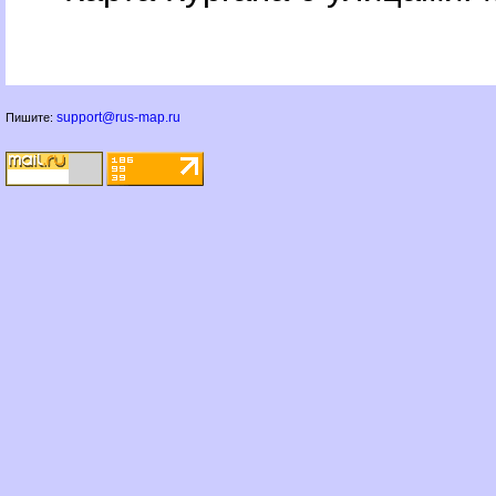
support@rus-map.ru
Пишите: