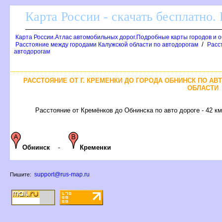
Карта России - скачать бесплатно.
Карта России.Атлас автомобильных дорог.Подробные карты городов и 
/
Расстояние между городами Калужской области по автодорогам
Расс
автодорогам
РАССТОЯНИЕ ОТ Г. КРЕМЕНКИ ДО ГОРОДА ОБНИНСК ПО А
ОБЛАСТИ
Расстояние от Кремёнков до Обнинска по авто дороге - 42 км
Обнинск
-
Кременки
support@rus-map.ru
Пишите: