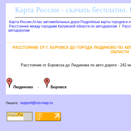
Карта России - скачать бесплатно.
Карта России.Атлас автомобильных дорог.Подробные карты городов и 
/
Расстояние между городами Калужской области по автодорогам
Расст
автодорогам
РАССТОЯНИЕ ОТ Г. БОРОВСК ДО ГОРОДА ЛЮДИНОВО ПО А
ОБЛАСТИ
Расстояние от Боровска до Людинова по авто дороге - 242 к
Людиново
-
Боровск
support@rus-map.ru
Пишите: