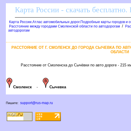
Карта России - скачать бесплатно.
Карта России.Атлас автомобильных дорог.Подробные карты городов и 
/
Расстояние между городами Смоленской области по автодорогам
Рас
автодорогам
РАССТОЯНИЕ ОТ Г. СМОЛЕНСК ДО ГОРОДА СЫЧЕВКА ПО АВ
ОБЛАСТИ
Расстояние от Смоленска до Сычёвки по авто дороге - 215 к
Смоленск
-
Сычевка
support@rus-map.ru
Пишите: