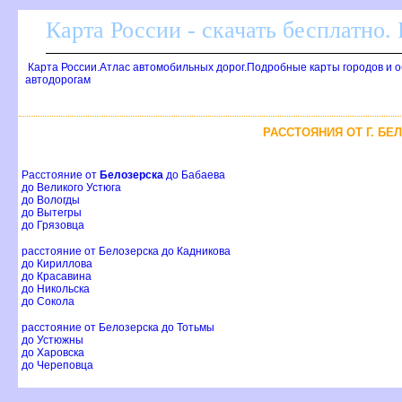
Карта России - скачать бесплатно.
Карта России.Атлас автомобильных дорог.Подробные карты городов и 
автодорогам
РАССТОЯНИЯ ОТ Г. Б
Расстояние от
Белозерска
до Бабаева
до Великого Устюга
до Вологды
до Вытегры
до Грязовца
расстояние от Белозерска до Кадникова
до Кириллова
до Красавина
до Никольска
до Сокола
расстояние от Белозерска до Тотьмы
до Устюжны
до Харовска
до Череповца